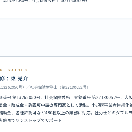
13262050号／社会保険労務士 第27130052号）
D · AUTHOR
修：東 亮介
3262050号）／社会保険労務士（第27130052号）
番号 第13262050号、社会保険労務士登録番号 第27130052号。
助金・助成金・許認可申請の専門家
として活動。小規模事業者持続化
入補助金、各種許認可など480種以上の業務に対応。社労士とのダブル
実施までワンストップでサポート。