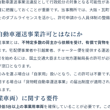
自動車運送事業法違反として行政処分の対象となる可能性があ
確に把握しておくことが重要です。当事務所では、大阪・瓦町
士のダブルライセンスを活かし、許可申請から人員体制の整備
物自動車運送事業許可とはなにか
送事業とは、
不特定多数の荷主から依頼を受け、有償で貨物を
ます。宅配便事業者や引越業者、チャーター便を提供する運送
業を始めるには、国土交通大臣または地方運輸局長の許可が必
が窓口となります。
のみを運ぶ場合は「自家用」扱いとなり、この許可は不要です
用する場合は「貨物軽自動車運送事業」の届出制度が適用され
れます。
営業車両）に関する要件
最低5台以上の事業用車両
を確保していることが必要です。こ