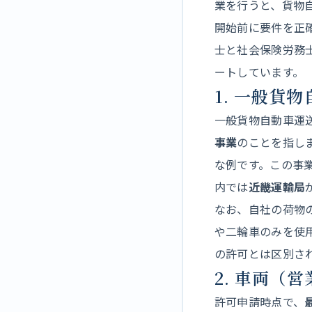
業を行うと、貨物
開始前に要件を正
士と社会保険労務
ートしています。
1. 一般貨
一般貨物自動車運
事業
のことを指し
な例です。この事
内では
近畿運輸局
なお、自社の荷物
や二輪車のみを使
の許可とは区別さ
2. 車両（
許可申請時点で、