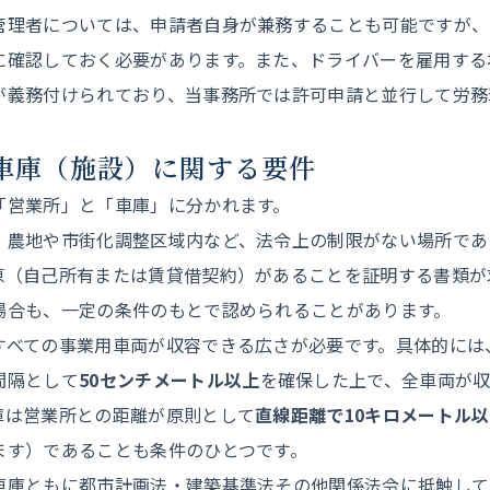
管理者については、申請者自身が兼務することも可能ですが、
に確認しておく必要があります。また、ドライバーを雇用する
が義務付けられており、当事務所では許可申請と並行して労務
・車庫（施設）に関する要件
「営業所」と「車庫」に分かれます。
、農地や市街化調整区域内など、法令上の制限がない場所であ
原（自己所有または賃貸借契約）があることを証明する書類が
場合も、一定の条件のもとで認められることがあります。
すべての事業用車両が収容できる広さが必要です。具体的には
間隔として
50センチメートル以上
を確保した上で、全車両が
庫は営業所との距離が原則として
直線距離で10キロメートル
ます）であることも条件のひとつです。
車庫ともに都市計画法・建築基準法その他関係法令に抵触して