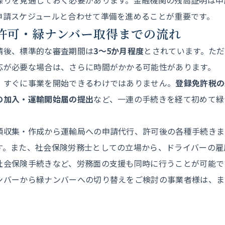
繰りを見通しておく必要があります。金融機関の残高証明は申
申請スケジュールと合わせて準備を進めることが重要です。
ら許可・緑ナンバー取得までの流れ
請後、標準的な審査期間は
3〜5か月程度
とされています。た
応が必要な場合は、さらに時間がかかる可能性があります。
、すぐに事業を開始できるわけではありません。
登録免許税の
の加入・運輸開始届の提出
など、一連の手続きを経て初めて緑
。
類収集・作成から運輸局への申請代行、許可後の各種手続きま
す。また、社会保険労務士としての立場から、ドライバーの雇
社会保険手続きなど、労務面の支援も同時に行うことが可能で
ンバーから緑ナンバーへの切り替えをご検討の事業者様は、ま