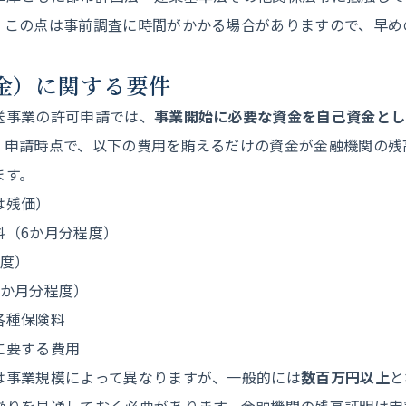
。この点は事前調査に時間がかかる場合がありますので、早め
資金）に関する要件
送事業の許可申請では、
事業開始に必要な資金を自己資金とし
。申請時点で、以下の費用を賄えるだけの資金が金融機関の残
ます。
は残価）
料（6か月分程度）
程度）
3か月分程度）
各種保険料
に要する費用
は事業規模によって異なりますが、一般的には
数百万円以上
と