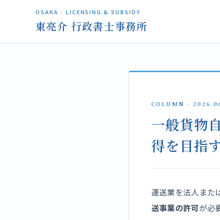
OSAKA · LICENSING & SUBSIDY
東亮介 行政書士事務所
COLUMN · 2026.0
一般貨物
得を目指
運送業を法人また
送事業の許可
が必